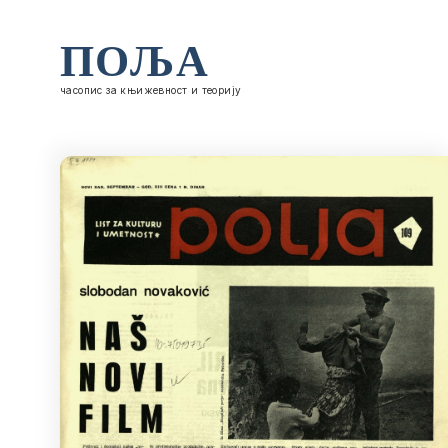
ПОЉА
часопис за књижевност и теорију