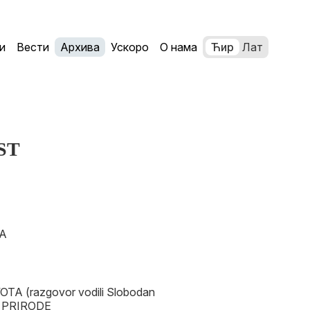
и
Вести
Архива
Ускоро
О нама
Ћир
Лат
ST
LA
A (razgovor vodili Slobodan
VE PRIRODE