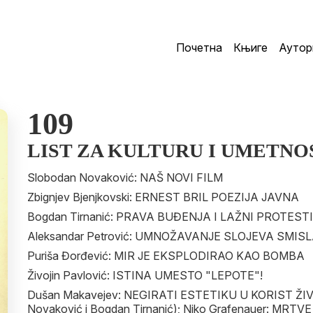
Почетна
Књиге
Аутор
109
LIST ZA KULTURU I UMETNO
Slobodan Novaković: NAŠ NOVI FILM
Zbignjev Bjenjkovski: ERNEST BRIL POEZIJA JAVNA
Bogdan Tirnanić: PRAVA BUĐENJA I LAŽNI PROTESTI
Aleksandar Petrović: UMNOŽAVANJE SLOJEVA SMIS
Puriša Đorđević: MIR JE EKSPLODIRAO KAO BOMBA
Živojin Pavlović: ISTINA UMESTO "LEPOTE"!
Dušan Makavejev: NEGIRATI ESTETIKU U KORIST ŽIVOT
Novaković i Bogdan Tirnanić); Niko Grafenauer: MRT