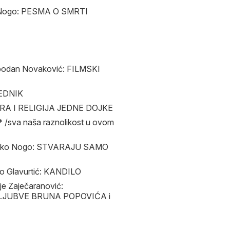
v Nogo: PESMA O SMRTI
bodan Novaković: FILMSKI
REDNIK
URA I RELIGIJA JEDNE DOJKE
/sva naša raznolikost u ovom
Rajko Nogo: STVARAJU SAMO
o Glavurtić: KANDILO
e Zaječaranović:
 LJUBVE BRUNA POPOVIĆA i