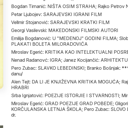
Bogdan Tirnanić: NIŠTA OSIM STRAHA; Rajko Petro
Petar Ljubojev: SARAJEVSKI IGRANI FILM
Vellmir Stojanović: SARAJEVSKI KRATKI FILM
Georgi Vasilevski: MAKEDONSKI FILMSKI AUTORI
Emilija Bogdanović: U "MEDENOJ" GODINI FILMA; Slo
PLAKATI BOLETA MILORADOVIĆA
Miroslav Egerić: KRITIKA KAO INTELEKTUALNI POS
Nenad Radanovć: IGRA; Janez Kocijančić: ARHITEKT
Pero Zubac: SLAVKO LEBEDINSKI; Branko Bošnjak: *** 
danu/
Alen Tejt: DA LI JE KNJIŽEVNA KRITIKA MOGUĆA; 
HRABRI
Srba Ignjatović: POEZIJE ISTORJIE I STVARNOSTI; Mir
Miroslav Egerić: GRAD POEZIJE GRAD POBEDE; Gligorij
KORČULANSKA LETNJA ŠKOLA; Pero Zubac: SLOVO
dr.