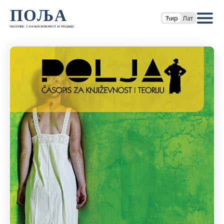
ПОЉА
Ћир
Лат
часопис за књижевност и теорију