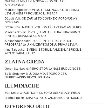
Čezare Kases: LEVI IZNOVA PROMIŠLJA O
APSURDNOM
Marko Belpoliti: USMENO I PISMENO, DA LI JE PRIMO
LEVI USMENI PRIPOVEDAČ ILI PISAC?
Džudit Vulf: OD
ZAR JE TO ČOVEK
DO
POTONULIH I
SPASENIH
Srđan Srdić: NASILJE VOLJOM I ŽRTVA KAO ANTIHRIST
Vladimir Stojnić: ŽIVOT, HEMIJA, LITERATURA: PRIMO
LEVI U
PERIODNOM SISTEMU
Aleksandar Kostić: FIGURE INTERTEKSTUALNIH
PREOBRAŽAJA U KNJIŽEVNOM DELU PRIMA LEVIJA
Irina Talevska: IZMEĐU ISTORIJE, PAMĆENJA I FIKCIJE:
AKO NE SADA, KADA?
ZLATNA GREDA
Goran Stanković: PSIHOISTORIJA NAŠE BUDUĆNOSTI
Saša Stojanović: ULOGA MOJE PORODICE U
DUBROVAČKIM REVOLUCIJAMA
ILUMINACIJE
Volf Šmid: O POETICI I FILOZOFIJI
BELKINOVIH PRIČA
Biserka Rajčić: KRATKO PUTOVANJE KROZ VITKACIJU
OTVORENO DELO