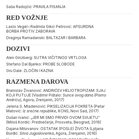
Saša Radojčić: PRAVILA PISANJA
RED VOŽNJE
Laslo Vegel i Radmila Gikić Petrović: APSURDNA
BORBA PROTIV ZABORAVA
Draginja Ramadanski: BALTAZAR I BARBARA
DOZIVI
Alen Ginzberg: SUTRA VIČITINOG VRTLOGA
Stefano Dal Bjanko: PROBE SLOBODE
Gru Dale: ZLOČIN I KAZNA
RAZMENA DAROVA
Branislav Živanović: ANDRIĆEV HELIOTROPIZAM: SJAJ
KOJI PUTUJE (Vladimir Pištalo:
Sunce ovog dana (Pismo
Andriću)
, Agora, Zrenjanin, 2017)
Jelena S. Mladenović: PIKSELIZACIJA POKRETA (Petar
Matović:
Iz srećne republike
, KCNS, Novi Sad, 2017)
Dušan Ivanić: „JER MI SMO PRIVIDI OVOM SVIJETU“
(Miloš Kordić:
Predvečerje
, Prosveta, Beograd, 2016)
Dajana Milovanov: OSTATAK (POSLE) ŽIVOTA (Ljiljana
Đurđić:
Silva Jugoslovenka
, Agora, Zrenjanin, 2016)