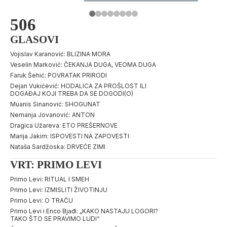
506
GLASOVI
Vojislav Karanović: BLIZINA MORA
Veselin Marković: ČEKANJA DUGA, VEOMA DUGA
Faruk Šehić: POVRATAK PRIRODI
Dejan Vukićević: HODALICA ZA PROŠLOST ILI
DOGAĐAJ KOJI TREBA DA SE DOGODI(O)
Muanis Sinanović: SHOGUNAT
Nemanja Jovanović: ANTON
Dragica Užareva: ETO PREŠERNOVE
Marija Jakim: ISPOVESTI NA ZAPOVESTI
Nataša Sardžoska: DRVEĆE ZIMI
VRT: PRIMO LEVI
Primo Levi: RITUAL I SMEH
Primo Levi: IZMISLITI ŽIVOTINJU
Primo Levi: O TRAČU
Primo Levi i Enco Bjađi: „KAKO NASTAJU LOGORI?
TAKO ŠTO SE PRAVIMO LUDI“