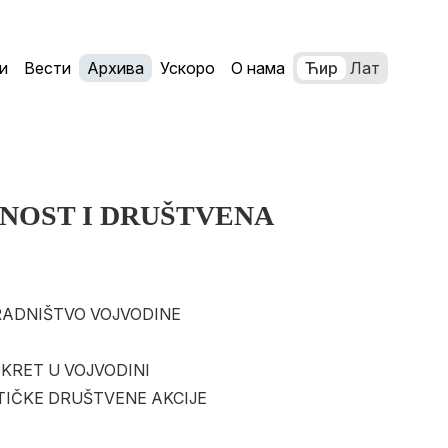
и
Вести
Архива
Ускоро
О нама
Ћир
Лат
NOST I DRUŠTVENA
 RADNIŠTVO VOJVODINE
OKRET U VOJVODINI
ISTIČKE DRUŠTVENE AKCIJE