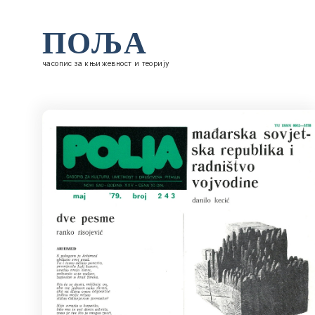
ПОЉА
часопис за књижевност и теорију