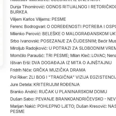
Dunja Tihomirović: ODNOS RITUALNOG I RETORIČK
BURKEA
Vilijem Karlos Vilijems: PESME
Ferenc Bodrogvari: O ODREĐENOSTI POTREBA I OS
Milenko Perović: BELEŠKE O MALOGRAĐANSKOM U
Srbo Ivanovski: POSEZANJE ZA ČUDESNIM; Bećir Mus
Miroljub Radojković: U POTRAZI ZA SLOBODNIM VR
Momčilo Paraušić: TRI PESME; Milan Kleč: LOVAC; Nen
Ištvan Erši: DVA DOGAĐAJA IZ MITA O AJNŠTAJNU
Fridrih Niče: GRČKA MUZIČKA DRAMA
Pol Riker: ZLI BOG I "TRAGIČNA" VIZIJA EGZISTENCI
Jure Detela: KRITERIJUM ROĐENJA
Branko Andrić: RUČAK U PLANINARSKOM DOMU
Dušan Sabo: PEVANJE BRANKOANDRIČEVSKO - NE
Marijan Nakić: POHLEPNO LJETO; Dušan Kresović: NAS
PESME