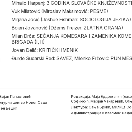
Mihailo Harpanj: 3 GODINA SLOVAČKE KNJIŽEVNOST
Vuk Milatović (Miroslav Maksimović: PESME)
Mirjana Jocić (Joshue Fishman: SOCIOLOGIJA JEZIKA)
Bojan Jovanović (Džems Frejzer: ZLATNA GRANA)
Milan Drča: SEĆANJA KOMESARA I ZAMENIKA KO
BRIGADA (I, II)
Jovan Delić: KRITIČKI IMENIK
Đurđe Sudarski Red: SAVEZ; Milenko Fržović: PUN ME
Бојан Панаотовић
Редакција:
Маја Ердељанин (лико
Софинкић, Марјан Чакаревић, Огњ
лтурни центар Новог Сада
Лектура:
Сања Бркић, Милица Со
ен Бешић
Администрација и пласман:
Редак