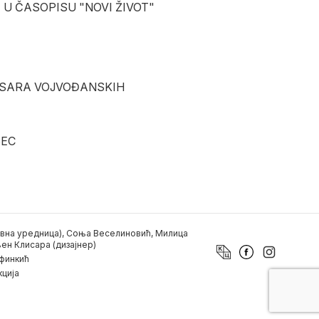
I U ČASOPISU "NOVI ŽIVOT"
MESARA VOJVOĐANSKIH
SEC
вна уредница), Соња Веселиновић, Милица
ен Клисара (дизајнер)
финкић
ција