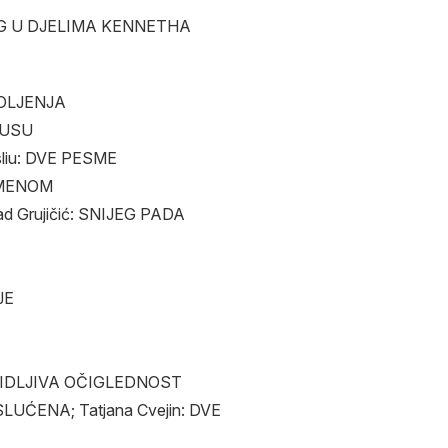
OG U DJELIMA KENNETHA
POLJENJA
KUSU
liu: DVE PESME
EMENOM
ad Grujičić: SNIJEG PADA
JE
VIDLJIVA OČIGLEDNOST
LUĆENA; Tatjana Cvejin: DVE