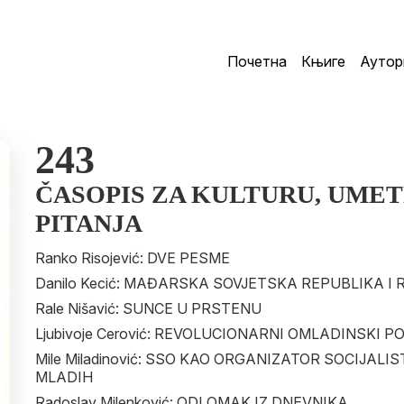
Почетна
Књиге
Аутор
243
ČASOPIS ZA KULTURU, UMET
PITANJA
Ranko Risojević: DVE PESME
Danilo Kecić: MAĐARSKA SOVJETSKA REPUBLIKA I
Rale Nišavić: SUNCE U PRSTENU
Ljubivoje Cerović: REVOLUCIONARNI OMLADINSKI P
Mile Miladinović: SSO KAO ORGANIZATOR SOCIJAL
MLADIH
Radoslav Milenković: ODLOMAK IZ DNEVNIKA