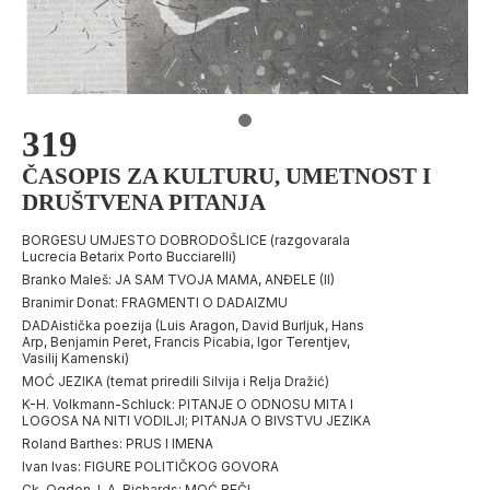
319
ČASOPIS ZA KULTURU, UMETNOST I
DRUŠTVENA PITANJA
BORGESU UMJESTO DOBRODOŠLICE (razgovarala
Lucrecia Betarix Porto Bucciarelli)
Branko Maleš: JA SAM TVOJA MAMA, ANĐELE (II)
Branimir Donat: FRAGMENTI O DADAIZMU
DADAistička poezija (Luis Aragon, David Burljuk, Hans
Arp, Benjamin Peret, Francis Picabia, Igor Terentjev,
Vasilij Kamenski)
MOĆ JEZIKA (temat priredili Silvija i Relja Dražić)
K-H. Volkmann-Schluck: PITANJE O ODNOSU MITA I
LOGOSA NA NITI VODILJI; PITANJA O BIVSTVU JEZIKA
Roland Barthes: PRUS I IMENA
Ivan Ivas: FIGURE POLITIČKOG GOVORA
Ck. Oqden, I. A. Richards: MOĆ REČI