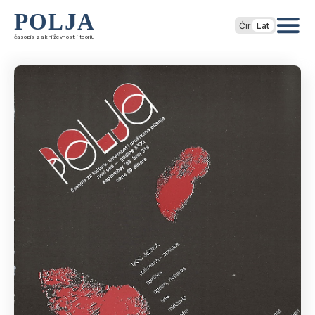
POLJA
Ćir
Lat
časopis za književnost i teoriju