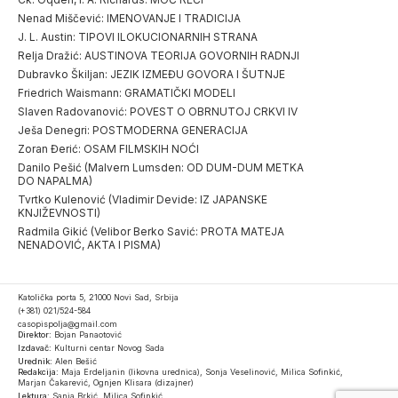
Nenad Miščević: IMENOVANJE I TRADICIJA
J. L. Austin: TIPOVI ILOKUCIONARNIH STRANA
Relja Dražić: AUSTINOVA TEORIJA GOVORNIH RADNJI
Dubravko Škiljan: JEZIK IZMEĐU GOVORA I ŠUTNJE
Friedrich Waismann: GRAMATIČKI MODELI
Slaven Radovanović: POVEST O OBRNUTOJ CRKVI IV
Ješa Denegri: POSTMODERNA GENERACIJA
Zoran Đerić: OSAM FILMSKIH NOĆI
Danilo Pešić (Malvern Lumsden: OD DUM-DUM METKA
DO NAPALMA)
Tvrtko Kulenović (Vladimir Devide: IZ JAPANSKE
KNJIŽEVNOSTI)
Radmila Gikić (Velibor Berko Savić: PROTA MATEJA
NENADOVIĆ, AKTA I PISMA)
Katolička porta 5, 21000 Novi Sad, Srbija
(+381) 021/524-584
casopispolja@gmail.com
Direktor:
Bojan Panaotović
Izdavač:
Kulturni centar Novog Sada
Urednik:
Alen Bešić
Redakcija:
Maja Erdeljanin (likovna urednica), Sonja Veselinović, Milica Sofinkić,
Marjan Čakarević, Ognjen Klisara (dizajner)
Lektura:
Sanja Brkić, Milica Sofinkić