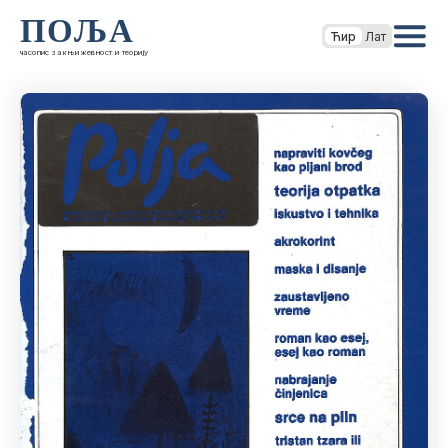
ПОЉА
Ћир
Лат
часопис за књижевност и теорију