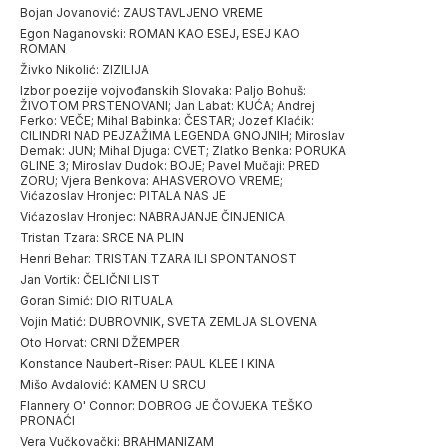
Bojan Jovanović: ZAUSTAVLJENO VREME
Egon Naganovski: ROMAN KAO ESEJ, ESEJ KAO
ROMAN
Živko Nikolić: ZIZILIJA
Izbor poezije vojvođanskih Slovaka: Paljo Bohuš:
ŽIVOTOM PRSTENOVANI; Jan Labat: KUĆA; Andrej
Ferko: VEČE; Mihal Babinka: ČESTAR; Jozef Klaćik:
CILINDRI NAD PEJZAŽIMA LEGENDA GNOJNIH; Miroslav
Demak: JUN; Mihal Djuga: CVET; Zlatko Benka: PORUKA
GLINE 3; Miroslav Dudok: BOJE; Pavel Mučaji: PRED
ZORU; Vjera Benkova: AHASVEROVO VREME;
Vićazoslav Hronjec: PITALA NAS JE
Vićazoslav Hronjec: NABRAJANJE ČINJENICA
Tristan Tzara: SRCE NA PLIN
Henri Behar: TRISTAN TZARA ILI SPONTANOST
Jan Vortik: ČELIČNI LIST
Goran Simić: DIO RITUALA
Vojin Matić: DUBROVNIK, SVETA ZEMLJA SLOVENA
Oto Horvat: CRNI DŽEMPER
Konstance Naubert-Riser: PAUL KLEE I KINA
Mišo Avdalović: KAMEN U SRCU
Flannery O' Connor: DOBROG JE ČOVJEKA TEŠKO
PRONAĆI
Vera Vučkovački: BRAHMANIZAM