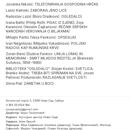
Jovanka Nikolić: TELEFONIRANJA GOSPODINA HRČKE
Laslo Kalnoki: ZABORAVLJENO LICE
Radoslav Lazić (Boro Drašković: OGLEDALO)
Ivana Baltić (Philip Roth: PISAC IZ SJENE); Zoja
Karanović (Veselin Čajkanović: REČNIK SRPSKIH
NARODNIH VEROVANJA O BILJKAMA)
Mihajlo Pantić (Vasa Pavković: OPSESIJA)
Ivan Negrišorac (Miljurko Vukadinović: POLJSKI
RADOVI; KAP RUMUNSKE KRVI)
Zoran Đerić (Dušica Pavkov: LINIJA LOMA); IN
MEMORIAM - SMRT MLADOG REDITELJA (Branisalv
Svilokos, 1956-1985)
BIBLIOTEKA "OGLEDALO": Stojan Kostić: SVETLICA;
Branko Andrić: TREBA BITI SPREMAN NA SVE; Jovan
Petrović Podunavski: RAZLAGANJE SVETLOSTI
Silvia Plat: ZAMETAK U BOCI
Католичка порта 5, 21000 Нови Сад, Србија
(+381) 021/524-584
casopispolja@gmail.com
Директор:
Бојан Панаотовић
Издавач:
Културни центар Новог Сада
Уредник:
Ален Бешић
Редакција:
Маја Ердељанин (ликовна уредница), Соња Веселиновић, Милица
Софинкић, Марјан Чакаревић, Огњен Клисара (дизајнер)