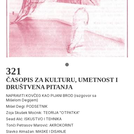
321
ČASOPIS ZA KULTURU, UMETNOST I
DRUŠTVENA PITANJA
NAPRAVITI KOVČEG KAO PIJANI BROD (razgovor sa
Mišelom Degijem)
Mišel Degi: PODSETNIK
Zoja Skušek Moćnik: TEORIJA "OTPATKA"
Sead Alić: ISKUSTVO I TEHNIKA
Tonči Petrasov Marović: AKROKORINT
Slavko Almažan: MASKE I DISANJE