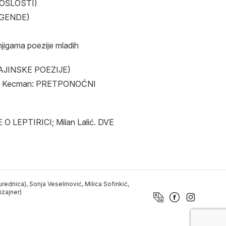
ROŠLOSTI)
EGENDE)
jigama poezije mladih
RAJINSKE POEZIJE)
vid Kecman: PRETPONOĆNI
 O LEPTIRICI; Milan Lalić. DVE
urednica), Sonja Veselinović, Milica Sofinkić,
izajner)
a