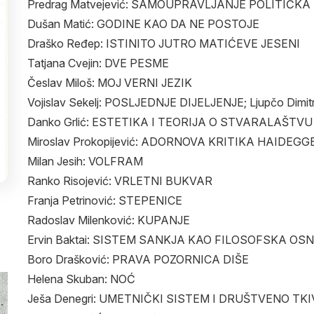
Predrag Matvejević: SAMOUPRAVLJANJE POLITIČK
Dušan Matić: GODINE KAO DA NE POSTOJE
Draško Ređep: ISTINITO JUTRO MATIĆEVE JESENI
Tatjana Cvejin: DVE PESME
Česlav Miloš: MOJ VERNI JEZIK
Vojislav Sekelj: POSLJEDNJE DIJELJENJE; Ljupčo Dimi
Danko Grlić: ESTETIKA I TEORIJA O STVARALAŠTVU
Miroslav Prokopijević: ADORNOVA KRITIKA HAIDEGGE
Milan Jesih: VOLFRAM
Ranko Risojević: VRLETNI BUKVAR
Franja Petrinović: STEPENICE
Radoslav Milenković: KUPANJE
Ervin Baktai: SISTEM SANKJA KAO FILOSOFSKA OS
Boro Drašković: PRAVA POZORNICA DIŠE
Helena Skuban: NOĆ
Ješa Denegri: UMETNIČKI SISTEM I DRUŠTVENO TKI