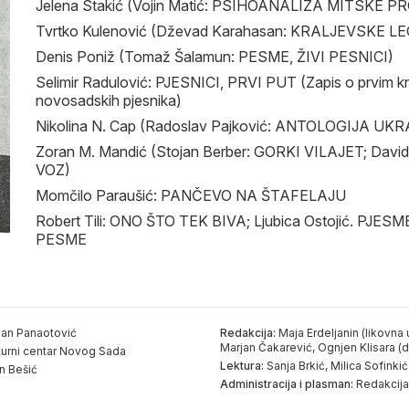
Jelena Stakić (Vojin Matić: PSIHOANALIZA MITSKE P
Tvrtko Kulenović (Dževad Karahasan: KRALJEVSKE L
Denis Poniž (Tomaž Šalamun: PESME, ŽIVI PESNICI)
Selimir Radulović: PJESNICI, PRVI PUT (Zapis o prvim kn
novosadskih pjesnika)
Nikolina N. Cap (Radoslav Pajković: ANTOLOGIJA UK
Zoran M. Mandić (Stojan Berber: GORKI VILAJET; Da
VOZ)
Momčilo Paraušić: PANČEVO NA ŠTAFELAJU
Robert Tili: ONO ŠTO TEK BIVA; Ljubica Ostojić. PJESME
PESME
an Panaotović
Redakcija:
Maja Erdeljanin (likovna 
Marjan Čakarević, Ognjen Klisara (d
turni centar Novog Sada
Lektura:
Sanja Brkić, Milica Sofinkić
n Bešić
Administracija i plasman:
Redakcij