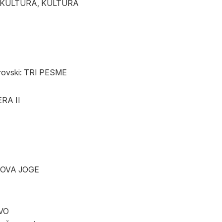
A KULTURA, KULTURA
trovski: TRI PESME
RA II
NOVA JOGE
VO