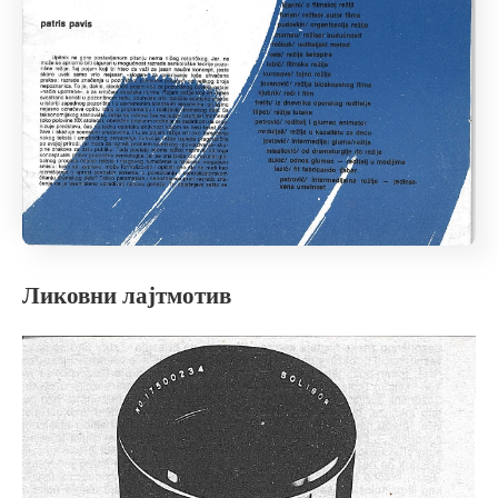
Ликовни лајтмотив