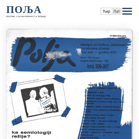
ПОЉА
Ћир
Лат
часопис за књижевност и теорију