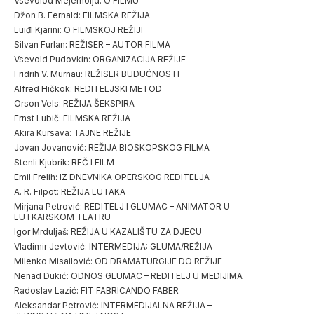
Vsevolod Mejerholjd: O FILMU
Džon B. Fernald: FILMSKA REŽIJA
Luiđi Kjarini: O FILMSKOJ REŽIJI
Silvan Furlan: REŽISER – AUTOR FILMA
Vsevold Pudovkin: ORGANIZACIJA REŽIJE
Fridrih V. Murnau: REŽISER BUDUĆNOSTI
Alfred Hičkok: REDITELJSKI METOD
Orson Vels: REŽIJA ŠEKSPIRA
Ernst Lubič: FILMSKA REŽIJA
Akira Kursava: TAJNE REŽIJE
Jovan Jovanović: REŽIJA BIOSKOPSKOG FILMA
Stenli Kjubrik: REČ I FILM
Emil Frelih: IZ DNEVNIKA OPERSKOG REDITELJA
A. R. Filpot: REŽIJA LUTAKA
Mirjana Petrović: REDITELJ I GLUMAC – ANIMATOR U
LUTKARSKOM TEATRU
Igor Mrduljaš: REŽIJA U KAZALIŠTU ZA DJECU
Vladimir Jevtović: INTERMEDIJA: GLUMA/REŽIJA
Milenko Misailović: OD DRAMATURGIJE DO REŽIJE
Nenad Dukić: ODNOS GLUMAC – REDITELJ U MEDIJIMA
Radoslav Lazić: FIT FABRICANDO FABER
Aleksandar Petrović: INTERMEDIJALNA REŽIJA –