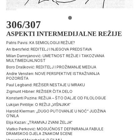
306/307
ASPEKTI INTERMEDIJALNE REŽIJE
Patris Pavis: KA SEMIOLOGIJI REŽIJE?
An Ibersfeld: REDITELJ I NJEGOVA PREDSTAVA
Milan Damnjanović: UMETNOST REŽIJE I TAKOZVANA
MULTIMEDIJALNOST
Boro Drašković: REDITELJ I PROŽIMANJE MEDIJA
Andre Vensten: NOVE PERSPEKTIVE ISTRAŽIVANJA
POZORIŠTA
Paul Legband: REŽISER NESTAJE U MRAKU
Zigmunt Hibner: REŽISER ČITA DELO
Konstanti Puzina: REŽIJA – ŠTO DALJE OD FILOLOGIJE
Lukijan Pintilije: O REŽIJI „VIŠNJIKA“
Harold Klerman: „DUGO PUTOVANJE U NOĆ“ JUDŽINA
O’NILA
Elija Kazan: „TRAMVAJ ZVANI ŽELJA“
Vlatko Perković: MOGUĆNOST DEFINIRANJA FABULE
DRAMSKOG DJELA ZNAKOM SCENE