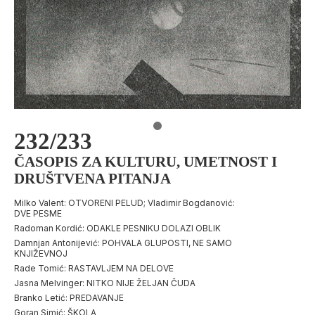
232/233
ČASOPIS ZA KULTURU, UMETNOST I
DRUŠTVENA PITANJA
Milko Valent: OTVORENI PELUD; Vladimir Bogdanović:
DVE PESME
Radoman Kordić: ODAKLE PESNIKU DOLAZI OBLIK
Damnjan Antonijević: POHVALA GLUPOSTI, NE SAMO
KNJIŽEVNOJ
Rade Tomić: RASTAVLJEM NA DELOVE
Jasna Melvinger: NITKO NIJE ŽELJAN ČUDA
Branko Letić: PREDAVANJE
Goran Simić: ŠKOLA