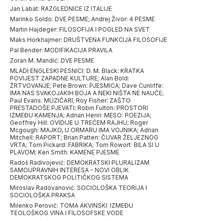
Jan Labat: RAZGLEDNICE IZ ITALIJE
Marinko Soldo: DVE PESME; Andrej Živor: 4 PESME
Martin Hajdeger: FILOSOFIJA I POGLED NA SVET
Maks Horkhajmer: DRUŠTVENA FUNKCIJA FILOSOFIJE
Pal Bender: MODIFIKACIJA PRAVILA
Zoran M. Mandić: DVE PESME
MLADI ENGLESKI PESNICI: D. M. Black: KRATKA
POVIJEST ZAPADNE KULTURE; Alan Bold:
ŽRTVOVANJE; Pete Brown: PJESMICA; Dave Cunliffe:
IMA NAS SVAKOJAKIH BOJA A NEKI NIŠTA NE NAUČE;
Paul Evans: MUZIČARI; Roy Fisher: ZAŠTO
PRESTADOŠE PJEVATI; Robin Fulton: PROSTORI
IZMEĐU KAMENJA; Adrian Henri: MESO: POEZIJA;
Geoffrey Hill: OVIDIJE U TREĆEM RAJHU; Roger
Mcgough: MAJKO, U ORMARU IMA VOJNIKA; Adrian
Mitchell: RAPORT; Brian Patten: ČUVAR ŽELJEZNOG
VRTA; Tom Pickard: FABRIKA; Tom Rowort: BILA SI U
PLAVOM; Ken Smith: KAMENE PJESME
Radoš Radivojević: DEMOKRATSKI PLURALIZAM
SAMOUPRAVNIH INTERESA - NOVI OBLIK
DEMOKRATSKOG POLITIČKOG SISTEMA
Miroslav Radovanović: SOCIOLOŠKA TEORIJA I
SOCIOLOŠKA PRAKSA
Milenko Perović: TOMA AKVINSKI: IZMEĐU
TEOLOŠKOG VINA I FILOSOFSKE VODE