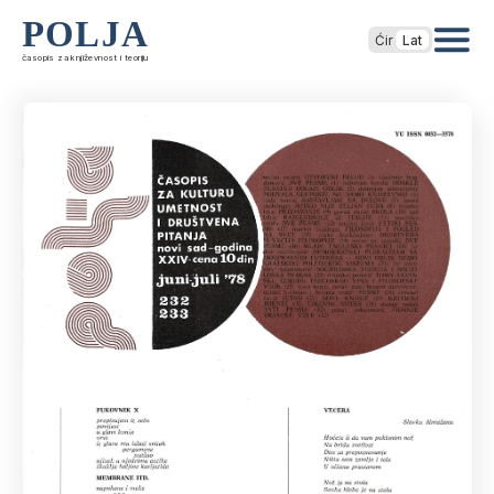
POLJA
Ćir
Lat
časopis za književnost i teoriju