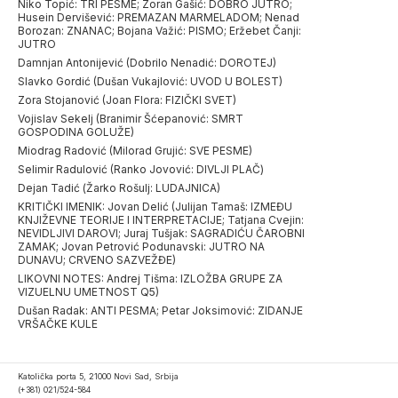
Niko Topić: TRI PESME; Zoran Gašić: DOBRO JUTRO;
Husein Dervišević: PREMAZAN MARMELADOM; Nenad
Borozan: ZNANAC; Bojana Važić: PISMO; Eržebet Čanji:
JUTRO
Damnjan Antonijević (Dobrilo Nenadić: DOROTEJ)
Slavko Gordić (Dušan Vukajlović: UVOD U BOLEST)
Zora Stojanović (Joan Flora: FIZIČKI SVET)
Vojislav Sekelj (Branimir Šćepanović: SMRT
GOSPODINA GOLUŽE)
Miodrag Radović (Milorad Grujić: SVE PESME)
Selimir Radulović (Ranko Jovović: DIVLJI PLAČ)
Dejan Tadić (Žarko Rošulj: LUDAJNICA)
KRITIČKI IMENIK: Jovan Delić (Julijan Tamaš: IZMEĐU
KNJIŽEVNE TEORIJE I INTERPRETACIJE; Tatjana Cvejin:
NEVIDLJIVI DAROVI; Juraj Tušjak: SAGRADIĆU ČAROBNI
ZAMAK; Jovan Petrović Podunavski: JUTRO NA
DUNAVU; CRVENO SAZVEŽĐE)
LIKOVNI NOTES: Andrej Tišma: IZLOŽBA GRUPE ZA
VIZUELNU UMETNOST Q5)
Dušan Radak: ANTI PESMA; Petar Joksimović: ZIDANJE
VRŠAČKE KULE
Katolička porta 5, 21000 Novi Sad, Srbija
(+381) 021/524-584