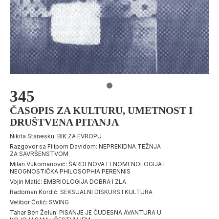
345
ČASOPIS ZA KULTURU, UMETNOST I
DRUŠTVENA PITANJA
Nikita Stanesku: BIK ZA EVROPU
Razgovor sa Filipom Davidom: NEPREKIDNA TEŽNJA
ZA SAVRŠENSTVOM
Milan Vukomanović: ŠARDENOVA FENOMENOLOGIJA I
NEOGNOSTIČKA PHILOSOPHIA PERENNIS
Vojin Matić: EMBRIOLOGIJA DOBRA I ZLA
Radoman Kordić: SEKSUALNI DISKURS I KULTURA
Velibor Čolić: SWING
Tahar Ben Želun: PISANJE JE ČUDESNA AVANTURA U