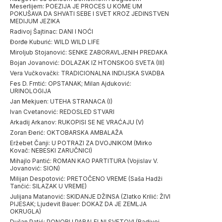
Meserlijem: POEZIJA JE PROCES U KOME UM
POKUŠAVA DA SHVATI SEBE I SVET KROZ JEDINSTVEN
MEDIJUM JEZIKA
Radivoj Šajtinac: DANI I NOĆI
Đorđe Kuburić: WILD WILD LIFE
Miroljub Stojanović: SENKE ZABORAVLJENIH PREDAKA
Bojan Jovanović: DOLAZAK IZ HTONSKOG SVETA (III)
Vera Vučkovački: TRADICIONALNA INDIJSKA SVADBA
Fes D. Frntić: OPSTANAK; Milan Ajduković:
URINOLOGIJA
Jan Mekjuen: UTEHA STRANACA (I)
Ivan Cvetanović: REDOSLED STVARI
Arkadij Arkanov: RUKOPISI SE NE VRAĆAJU (V)
Zoran Đerić: OKTOBARSKA AMBALAŽA
Eržebet Čanji: U POTRAZI ZA DVOJNIKOM (Mirko
Kovač: NEBESKI ZARUČNICI)
Mihajlo Pantić: ROMAN KAO PARTITURA (Vojislav V.
Jovanović: SION)
Milijan Despotović: PRETOČENO VREME (Saša Hadži
Tančić: SILAZAK U VREME)
Julijana Matanović: SKIDANJE DŽINSA (Zlatko Krilić: ŽIVI
PIJESAK; Ljudevit Bauer: DOKAZ DA JE ZEMLJA
OKRUGLA)
Dušan Patić: PONORI I PARALELNI SVETOVI (Radivoj