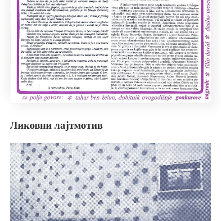
Ликовни лајтмотив