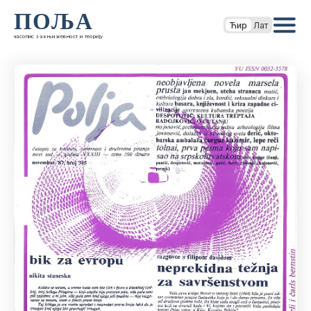
ПОЉА
Ћир
Лат
часопис за књижевност и теорију