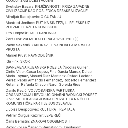
KOJOJ I SAM UČESTVUJEM
Svetislav Basara: KNJIŽEVNOST I KRIZA ZAPADNE
CIVILIZACIJE KAO POSLEDICA DESAKRALIZACIJE
Miroljub Radojković: O ĆUTANJU
Manfred Jenihen: PUT KA SINTEZI, ILI BELEŠKE UZ
POEZIJU BLAŽETA KONESKOG
Oto Fenjveši: HALO PANONIJA
Žorž Dibi: VREME KATEDRALA 1250-1280 (II)
Pavle Sekeruš: ZABORAVLJENA NOVELA MARSELA
PRUSTA
Marsel Prust: RAVNODUŠNIK
Ida Fink: SKOK
SAVREMENA KUBANSKA POEZIJA (Nicolas Guillen,
Cintio Vitier, Cesar Lopez, Fina Garcia Marruz, Dulce
Maria Loynaz, Manuel Diaz Martinez, Rafael Lacides
Perez, Pablo Armando Fernandez, Roberto Fernandez
Retamar, Rafaela Chacon Nardi, Soleida Rios
Danilo Kecić: VOJVOĐANSKA PARTIJSKA
ORGANIZACIJA I REVOLUCIONARNI RADNIČKI POKRET
U VREME DOLASKA JOSIPA BROZA TITA NA ČELO
KOMUNISTIČKE PARTIJE JUGOSLAVIJE
Ljubiša Despotović: KULTURA TREPTAJA
Velimir Ćurgus Kazimir: LEPE REČI
Čarls Bernstin: ZNAKOVI OSOBENOSTI
Razgovor sa Čarlsom Bernstinom i Daglasom