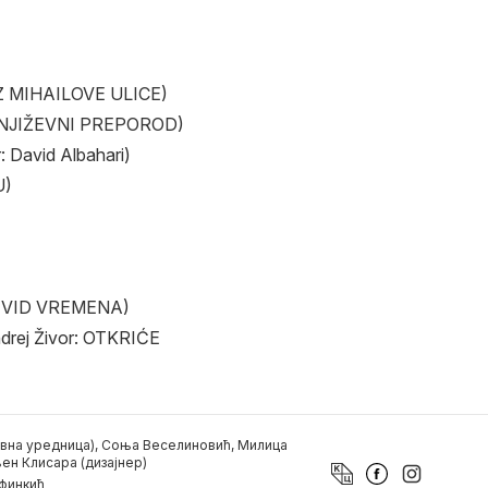
NEZ MIHAILOVE ULICE)
 KNJIŽEVNI PREPOROD)
 David Albahari)
U)
NI VID VREMENA)
drej Živor: OTKRIĆE
вна уредница), Соња Веселиновић, Милица
ен Клисара (дизајнер)
финкић