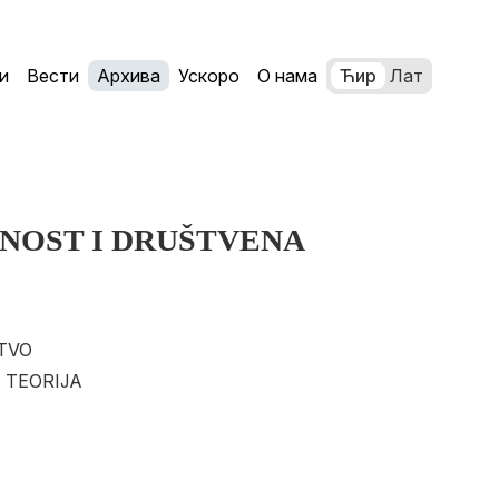
и
Вести
Архива
Ускоро
О нама
Ћир
Лат
NOST I DRUŠTVENA
ŠTVO
 TEORIJA