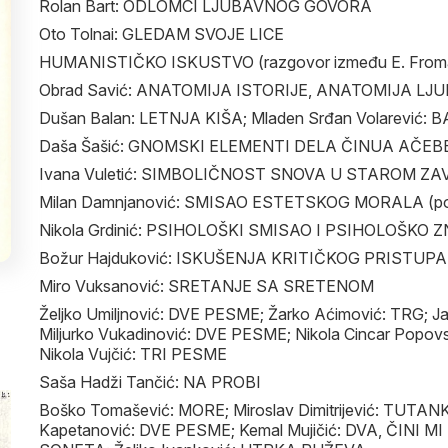
Rolan Bart: ODLOMCI LJUBAVNOG GOVORA
Oto Tolnai: GLEDAM SVOJE LICE
HUMANISTIČKO ISKUSTVO (razgovor između E. Froma 
Obrad Savić: ANATOMIJA ISTORIJE, ANATOMIJA LJ
Dušan Balan: LETNJA KIŠA; Mladen Srđan Volarevi
Daša Šašić: GNOMSKI ELEMENTI DELA ČINUA AČEB
Ivana Vuletić: SIMBOLIČNOST SNOVA U STAROM Z
Milan Damnjanović: SMISAO ESTETSKOG MORALA (povo
Nikola Grdinić: PSIHOLOŠKI SMISAO I PSIHOLOŠK
Božur Hajduković: ISKUŠENJA KRITIČKOG PRISTUPA
Miro Vuksanović: SRETANJE SA SRETENOM
Željko Umiljnović: DVE PESME; Žarko Aćimović: TRG; 
Miljurko Vukadinović: DVE PESME; Nikola Cincar Pop
Nikola Vujčić: TRI PESME
Saša Hadži Tančić: NA PROBI
Boško Tomašević: MORE; Miroslav Dimitrijević: TU
Kapetanović: DVE PESME; Kemal Mujičić: DVA, ČINI 