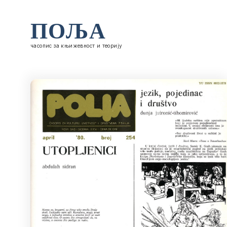
ПОЉА
часопис за књижевност и теорију