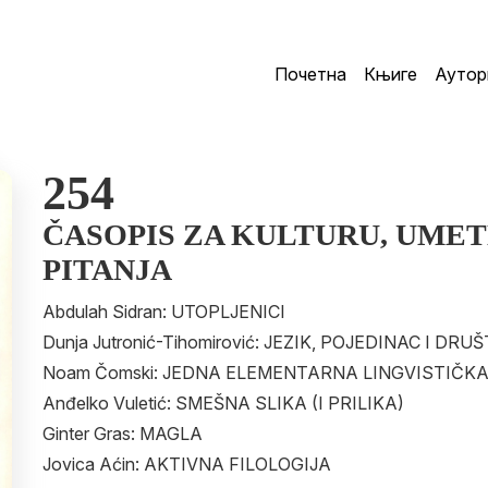
Почетна
Књиге
Аутор
254
ČASOPIS ZA KULTURU, UMET
PITANJA
Abdulah Sidran: UTOPLJENICI
Dunja Jutronić-Tihomirović: JEZIK, POJEDINAC I DRU
Noam Čomski: JEDNA ELEMENTARNA LINGVISTIČKA
Anđelko Vuletić: SMEŠNA SLIKA (I PRILIKA)
Ginter Gras: MAGLA
Jovica Aćin: AKTIVNA FILOLOGIJA