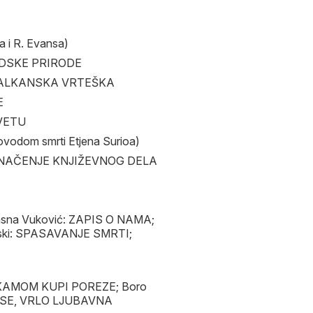
i R. Evansa)
UDSKE PRIRODE
ć: BALKANSKA VRTEŠKA
E
AVETU
dom smrti Etjena Surioa)
O ZNAČENJE KNJIŽEVNOG DELA
Jasna Vuković: ZAPIS O NAMA;
ovski: SPASAVANJE SMRTI;
TANKAMOM KUPI POREZE; Boro
MI SE, VRLO LJUBAVNA