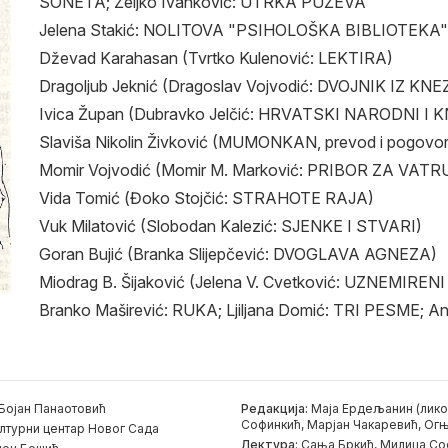
SONETA; Željko Ivanković: UTRKA PUŽEVA
Jelena Stakić: NOLITOVA "PSIHOLOŠKA BIBLIOTEKA"
Dževad Karahasan (Tvrtko Kulenović: LEKTIRA)
Dragoljub Jeknić (Dragoslav Vojvodić: DVOJNIK IZ K
Ivica Župan (Dubravko Jelčić: HRVATSKI NARODNI I
Slaviša Nikolin Živković (MUMONKAN, prevod i pogovor:
Momir Vojvodić (Momir M. Marković: PRIBOR ZA VATR
Vida Tomić (Đoko Stojčić: STRAHOTE RAJA)
Vuk Milatović (Slobodan Kalezić: SJENKE I STVARI)
Goran Bujić (Branka Slijepčević: DVOGLAVA AGNEZA)
Miodrag B. Šijaković (Jelena V. Cvetković: UZNEMIRE
Branko Maširević: RUKA; Ljiljana Domić: TRI PESME; An
Бојан Панаотовић
Редакција:
Маја Ердељанин (лико
Софинкић, Марјан Чакаревић, Огњ
лтурни центар Новог Сада
Лектура:
Сања Бркић, Милица Со