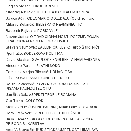
Daglas Meserli: DRUGI KREVET
Miodrag Pavlović: KULTURA KAO KALEM KONCA
Jovica Aćin: ODLOMAK O OGLEDALU (Ovidije, Frojd)
Milorad Belančić: BELEŠKA O HERMENEUTICI
Radomir Rajković: PORICANJE
Neven Jurica: O TRADICIONALNOSTI POEZIJE: POJAM
TRADICIONALNOG I NJEGOVI UVJETI
Stevan Naumović: ZAJEDNIČKI JEZIK; Ferdo Šarić: RIČI
Pjer Paše: BODLEROVA POLITIKA
David Albahari: SVE PLOČE ENGLBERTA HAMPERDINKA
Vincenzo Pardini: ZLATNI SOKO
Tomislav Marjan Bilosnić: UBIJAČI OSA
DŽOJSOVA PISMA PAUNDU I ELIOTU
Bojan Jovanović: ZAPIS POVODOM DŽOJSOVIH
PISAMA PAUNDU I ELIOTU
Jan Števček: ASPEKTI TEORIJE ROMANA
Oto Tolnai: COLŠTOK
Meir Vizeltir: ČUVENE PAPRIKE; Milan Lalić: ODGOVOR
Boro Drašković: IZ REDITELJSKE BELEŽNICE
Ješa Denegri: GIORGIO DE CHIRICO I METAFIZIČKA
PRIRODA SLIKARSTVA
Vera Vučkovački: BUDISTIČKA UMETNOST HIMALAYA