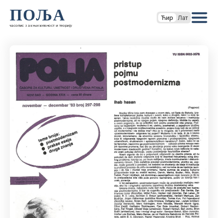
ПОЉА
Ћир
Лат
часопис за књижевност и теорију