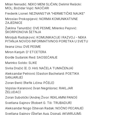
Milan Nenadić. NEKO MENI SLIČAN; Delimir Rešicki:
MOL; Božidar Vujić: NAOČARI
Frederik Lionel: NEZNANSTVA "HERMETIČKE NAUKE"
Miroslav Prokopijević: NORMA KOMUNIKATIVNE
ZAJEDNICE
Žaklina Tanurdžić: DVE PESME; Milenko Pejović:
ŠKORPIONOVA ŠETNJA
Miroljub Radojković: KOMUNIKACIJE I RAZVOJ - NEKA
PITANJA NOVOG INFORMATIVNOG PORETKA U SVETU
Ileana Ursu: DVE PESME
Miron Kanjuh: D' ETCETERA
Đorđe Sudarski Red: SAOSEĆANJE
Marinko Soldo: SLIKE
Sivlia Dražić (E. D. Hirš: NAČELA TUMAČENJA)
Aleksandar Petrović (Gaston Bachelard: POETIKA
SANJARIJE)
Zoran Đerić (Refik Ličina: PČELE)
Vojislav Karanović (Ivan Negrišorac: RAKLJAR
ŽELUDAC)
Zoran Subotički (Andrej Živor: REKLAMNI PANOI)
Svetlana Gajinov (Robert G. Tili: TRUBADUR)
Aleksandar Nogo (Stevan Radak: NOĆNO PECANJE)
Svetlana Gajinov (Štefan Aug. Dojnaš: AKVARIJUM);