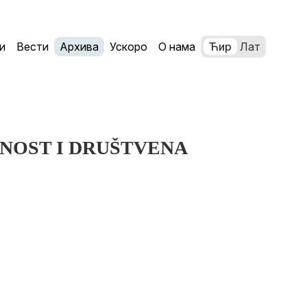
и
Вести
Архива
Ускоро
О нама
Ћир
Лат
NOST I DRUŠTVENA