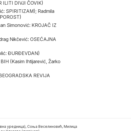
 ILITI DIVJI ČOVIK)
vić: SPIRITIZAM); Radmila
 OPOROST)
an Simonović: KROJAČ IZ
drag Nikčević: OSEĆAJNA
olić: ĐURĐEVDAN)
 (Kasim Ihtijarević, Žarko
3. BEOGRADSKA REVIJA
вна уредница), Соња Веселиновић, Милица