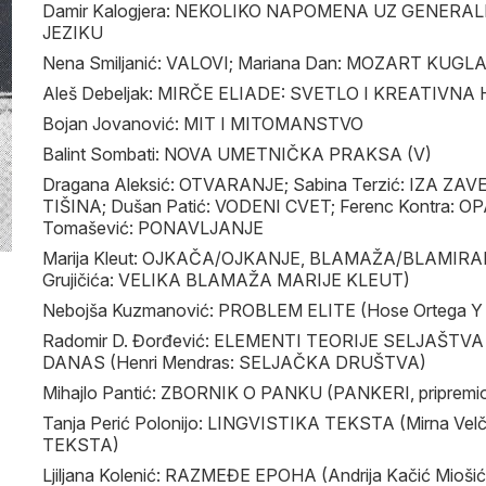
Damir Kalogjera: NEKOLIKO NAPOMENA UZ GENERA
JEZIKU
Nena Smiljanić: VALOVI; Mariana Dan: MOZART KUGL
Aleš Debeljak: MIRČE ELIADE: SVETLO I KREATIVN
Bojan Jovanović: MIT I MITOMANSTVO
Balint Sombati: NOVA UMETNIČKA PRAKSA (V)
Dragana Aleksić: OTVARANJE; Sabina Terzić: IZA ZAVES
TIŠINA; Dušan Patić: VODENI CVET; Ferenc Kontra: 
Tomašević: PONAVLJANJE
Marija Kleut: OJKAČA/OJKANJE, BLAMAŽA/BLAMIRAN
Grujičića: VELIKA BLAMAŽA MARIJE KLEUT)
Nebojša Kuzmanović: PROBLEM ELITE (Hose Ortega 
Radomir D. Đorđević: ELEMENTI TEORIJE SELJAŠT
DANAS (Henri Mendras: SELJAČKA DRUŠTVA)
Mihajlo Pantić: ZBORNIK O PANKU (PANKERI, pripremio 
Tanja Perić Polonijo: LINGVISTIKA TEKSTA (Mirna Ve
TEKSTA)
Ljiljana Kolenić: RAZMEĐE EPOHA (Andrija Kačić Mio