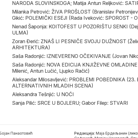
NARODA SLOVINSKOGA; Matija Antun Reljković: SATIR
Milanka Petrović: ŽIVA PROŠLOST (Branislav Petronije
Gikić: POLEMIČKI ESEJI (Rada Iveković: SPOROST -
Nenad Šaponja: KOITOFEST U POZORIŠTU SENKI (Dej
ULMA)
Zoran Đerić: ZNAŠ LI PESNIČE SVOJU DUŽNOST (Želi
ARHITEKTURA)
Saša Radonjić: IZNEVERENO OČEKIVANJE (Jovan Nik
Saša Radonjić: NOVA EDICIJA KNJIŽEVNE OMLADINE BIH
Milenić, Antun Lučić, Ljupko Račić)
Aleksandar Milosavljević: PROBLEMI POBEDNIKA (2
ALTERNATIVNIH MLADIH SCENA)
Aleksandra Tešnjić: U NOĆI
Sanja Pilić: SRCE U BOJLERU; Gabor Filep: STVARI
Бојан Панаотовић
Редакција:
Маја Ердељанин (лико