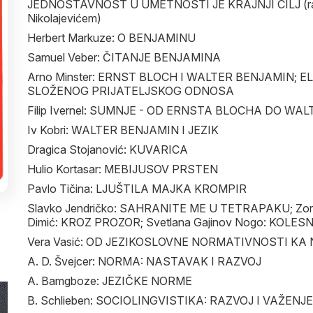
JEDNOSTAVNOST U UMETNOSTI JE KRAJNJI CILJ (raz
Nikolajevićem)
Herbert Markuze: O BENJAMINU
Samuel Veber: ČITANJE BENJAMINA
Arno Minster: ERNST BLOCH I WALTER BENJAMIN; 
SLOŽENOG PRIJATELJSKOG ODNOSA
Filip Ivernel: SUMNJE - OD ERNSTA BLOCHA DO W
Iv Kobri: WALTER BENJAMIN I JEZIK
Dragica Stojanović: KUVARICA
Hulio Kortasar: MEBIJUSOV PRSTEN
Pavlo Tičina: LJUŠTILA MAJKA KROMPIR
Slavko Jendričko: SAHRANITE ME U TETRAPAKU; Zora
Dimić: KROZ PROZOR; Svetlana Gajinov Nogo: KOLES
Vera Vasić: OD JEZIKOSLOVNE NORMATIVNOSTI KA
A. D. Švejcer: NORMA: NASTAVAK I RAZVOJ
A. Bamgboze: JEZIČKE NORME
B. Schlieben: SOCIOLINGVISTIKA: RAZVOJ I VAŽENJ