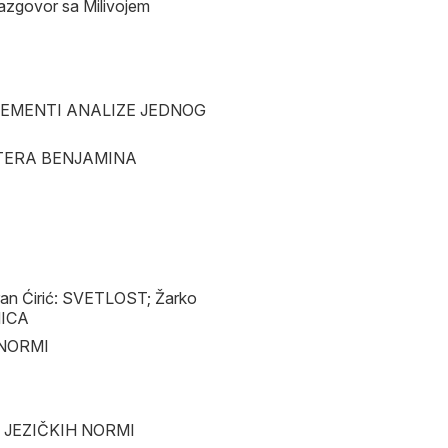
govor sa Milivojem
ELEMENTI ANALIZE JEDNOG
ALTERA BENJAMINA
n Ćirić: SVETLOST; Žarko
NICA
 NORMI
E JEZIČKIH NORMI