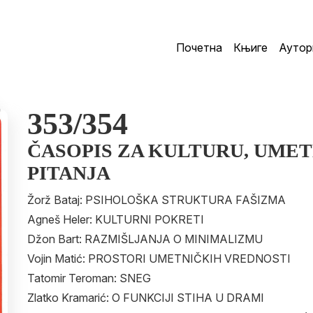
Почетна
Књиге
Аутор
353/354
ČASOPIS ZA KULTURU, UMET
PITANJA
Žorž Bataj: PSIHOLOŠKA STRUKTURA FAŠIZMA
Agneš Heler: KULTURNI POKRETI
Džon Bart: RAZMIŠLJANJA O MINIMALIZMU
Vojin Matić: PROSTORI UMETNIČKIH VREDNOSTI
Tatomir Teroman: SNEG
Zlatko Kramarić: O FUNKCIJI STIHA U DRAMI